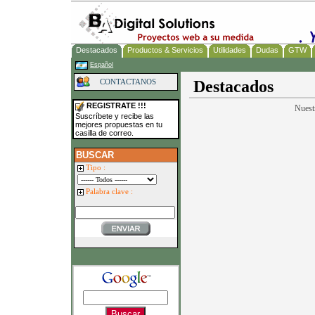
Destacados
Productos & Servicios
Utilidades
Dudas
GTW
Español
Destacados
CONTACTANOS
REGISTRATE !!!
Nuestr
Suscríbete y recibe las
mejores propuestas en tu
casilla de correo.
BUSCAR
Tipo :
Palabra clave :