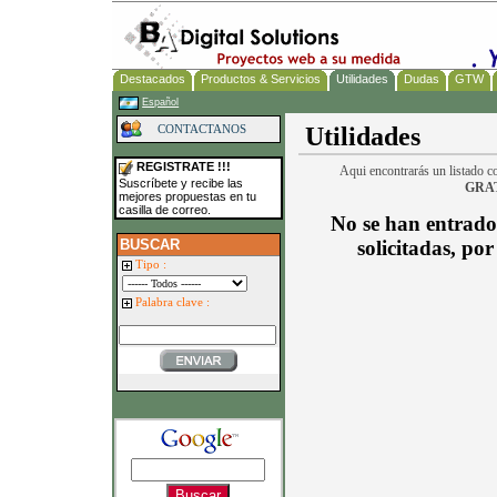
Destacados
Productos & Servicios
Utilidades
Dudas
GTW
Español
Utilidades
CONTACTANOS
REGISTRATE !!!
Aqui encontrarás un listado co
Suscríbete y recibe las
GRA
mejores propuestas en tu
casilla de correo.
No se han entrado
BUSCAR
solicitadas, po
Tipo :
Palabra clave :