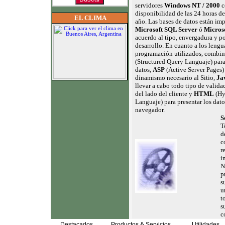
servidores
Windows NT / 2000
c
disponibilidad de las 24 horas de
EL CLIMA
año. Las bases de datos están im
Microsoft SQL Server
ó
Micros
acuerdo al tipo, envergadura y po
desarrollo. En cuanto a los lengu
programación utilizados, comb
(Structured Query Languaje) para
datos,
ASP
(Active Server Pages) 
dinamismo necesario al Sitio,
Ja
llevar a cabo todo tipo de valida
del lado del cliente y
HTML
(Hy
Languaje) para presentar los dato
navegador.
S
T
d
c
r
i
N
p
s
u
t
s
c
Destacados
Productos & Servicios
Utilidades