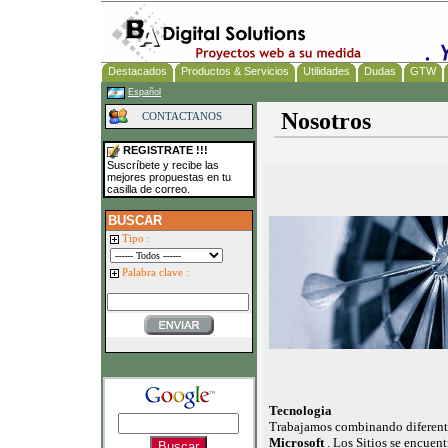
Destacados
Productos & Servicios
Utilidades
Dudas
GTW
Español
Nosotros
CONTACTANOS
REGISTRATE !!!
Suscríbete y recibe las
mejores propuestas en tu
casilla de correo.
BUSCAR
Tipo :
Palabra clave :
Tecnologia
Trabajamos combinando diferent
Microsoft
. Los Sitios se encuen